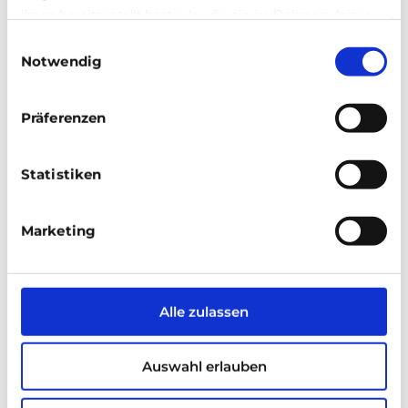
ihnen bereitgestellt hast oder die sie im Rahmen deiner
Umkehrschluss bedeutet dies, dass das
Nutzung der Dienste gesammelt hast.
Einwilligungsauswahl
Vertrauen in die KI sinkt, wenn diese nicht,
Notwendig
wie erwartet, performt. Ein weiterer Faktor,
der das Vertrauen in KI steigert, ist
Präferenzen
Transparenz. Wer versteht, wie die KI
funktioniert vertraut der KI eher und wenn die
Statistiken
KI als „black box“ wahrgenommen wird, sinkt
das Vertrauen. Gleichzeitig braucht es in
Unternehmen psychologische Sicherheit,
Marketing
sodass Mitarbeitende das Gefühl haben,
Fehler und Unsicherheiten bzgl. ihrer KI-
Nutzung offen ansprechen können.
Alle zulassen
Führungskräfte spielen dabei eine zentrale
Rolle, denn die Art, wie KI eingeführt und
Auswahl erlauben
gestaltet wird, entscheidet maßgeblich
darüber, ob Mitarbeitende ihr vertrauen.