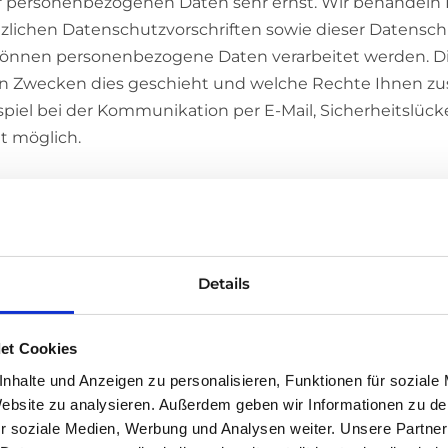
 personenbezogenen Daten sehr ernst. Wir behandeln
zlichen Datenschutzvorschriften sowie dieser Datensch
 können personenbezogene Daten verarbeitet werden. Di
en Zwecken dies geschieht und welche Rechte Ihnen zust
iel bei der Kommunikation per E-Mail, Sicherheitslück
ht möglich.
keine speziellere Speicherdauer genannt wird, speiche
ke erforderlich ist. Wenn Sie ein berechtigtes Löschers
e Daten, sofern keine gesetzlichen Aufbewahrungspflicht
Details
 oder sonstigen rechtlich zulässigen Gründe einer Lö
els- und steuerrechtliche Pflichten, bleiben unberührt
et Cookies
nhalte und Anzeigen zu personalisieren, Funktionen für soziale
 Website zu analysieren. Außerdem geben wir Informationen zu d
auf folgenden Rechtsgrundlagen: Art. 6 Abs. 1 lit. a D
r soziale Medien, Werbung und Analysen weiter. Unsere Partner
, wenn die Verarbeitung zur Erfüllung eines Vertrags oder