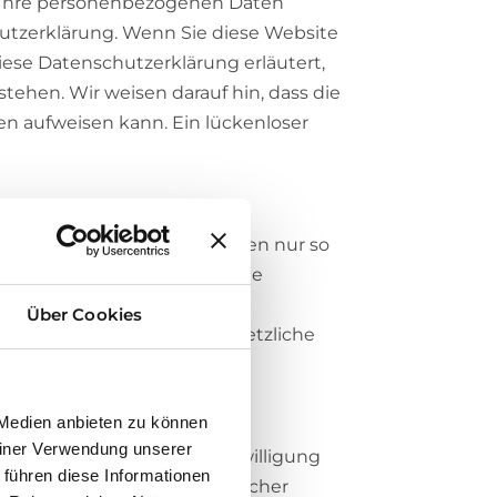
 Ihre personenbezogenen Daten
utzerklärung. Wenn Sie diese Website
ese Datenschutzerklärung erläutert,
ehen. Wir weisen darauf hin, dass die
en aufweisen kann. Ein lückenloser
rn wir personenbezogene Daten nur so
uchen geltend machen oder eine
en, vertraglichen Pflichten,
Über Cookies
schung entgegenstehen. Gesetzliche
.
 Medien anbieten zu können
einer Verwendung unserer
SGVO, wenn Sie uns eine Einwilligung
 führen diese Informationen
 zur Durchführung vorvertraglicher