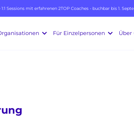
e 1:1 Sessions mit erfahrenen 2TOP Coaches - buchbar bis 1. Sept
Organisationen
Für Einzelpersonen
Über
rung