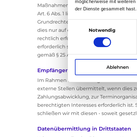
möglicherweise mit weiteren
Maßnahmen erforderlich ist. Art. 6 Abs. 1 
der Dienste gesammelt hast.
Art. 6 Abs. 1 lit. f DSGVO, wenn die Vera
Grundrechte nicht überwiegen. Sofern b
Einwilligungsauswahl
dies nur auf einer hierfür zulässigen R
Notwendig
rechtlich erforderlich oder zulässig ist
erforderlich sind, erfolgt die Speicheru
gemäß § 25 Abs. 1 TDDDG in Verbindung mit
Ablehnen
Empfänger personenbezogener Dat
Im Rahmen unserer Tätigkeit arbeiten 
externe Stellen übermittelt, wenn dies z
Zahlungsabwicklung, zur Terminorganisa
berechtigten Interesses erforderlich is
schließen wir mit diesen - soweit gesetzl
Datenübermittlung in Drittstaaten