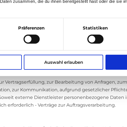
 Daten zusammen, die du ihnen bereitgestellt hast oder die sie
lit. c DSGVO, wenn die Verarbeitung zur Erfüllung einer r
rbeitung zur Wahrung berechtigter Interessen erforderlich
esondere Kategorien personenbezogener Daten nach Art
echtsgrundlage, insbesondere auf Grundlage einer ausdrü
Präferenzen
Statistiken
. Soweit Cookies oder vergleichbare Technologien eingeset
ng von Informationen auf Ihrem Endgerät oder der Zugriff
 Art. 6 Abs. 1 lit. a DSGVO.
Auswahl erlauben
en
wir mit externen Dienstleistern zusammen. Personenb
ur Vertragserfüllung, zur Bearbeitung von Anfragen, zum
tion, zur Kommunikation, aufgrund gesetzlicher Pflicht
t. Soweit externe Dienstleister personenbezogene Daten 
ich erforderlich - Verträge zur Auftragsverarbeitung.