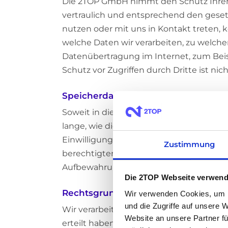
Die 2TOP GmbH nimmt den Schutz Ihrer
vertraulich und entsprechend den geset
nutzen oder mit uns in Kontakt treten,
welche Daten wir verarbeiten, zu welch
Datenübertragung im Internet, zum Beisp
Schutz vor Zugriffen durch Dritte ist nic
Speicherdauer
Soweit in dieser Datenschutzerklärung 
lange, wie dies für die jeweiligen Zwec
Einwilligung widerrufen, löschen wir Ihr
Zustimmung
berechtigten Dokumentationsinteressen
Aufbewahrungsfristen, insbesondere hand
Die 2TOP Webseite verwend
Rechtsgrundlagen der Verarbeitung
Wir verwenden Cookies, um I
und die Zugriffe auf unsere
Wir verarbeiten personenbezogene Daten 
Website an unsere Partner fü
erteilt haben. Art. 6 Abs. 1 lit. b DSGVO