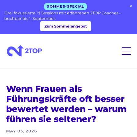
×
SOMMER-SPECIAL
Drei fokussierte 1:1 Sessions mit erfahrenen 2TOP Coaches -
buchbar bis 1. September.
Zum Sommerangebot
Wenn Frauen als
Führungskräfte oft besser
bewertet werden – warum
führen sie seltener?
MAY 03, 2026