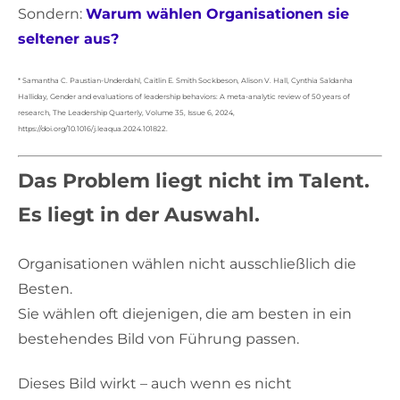
Sondern:
Warum wählen Organisationen sie
seltener aus?
* Samantha C. Paustian-Underdahl, Caitlin E. Smith Sockbeson, Alison V. Hall, Cynthia Saldanha
Halliday, Gender and evaluations of leadership behaviors: A meta-analytic review of 50 years of
research, The Leadership Quarterly, Volume 35, Issue 6, 2024,
https://doi.org/10.1016/j.leaqua.2024.101822.
Das Problem liegt nicht im Talent.
Es liegt in der Auswahl.
Organisationen wählen nicht ausschließlich die
Besten.
Sie wählen oft diejenigen, die am besten in ein
bestehendes Bild von Führung passen.
Dieses Bild wirkt – auch wenn es nicht