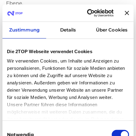
Ebene.
Auch dort geht es zunehmend um die Qualität
von Entscheidungen – und darum, zentrale
Zustimmung
Details
Über Cookies
Entwicklungen frühzeitig einordnen zu können.
In unserem Gespräch mit Claudia Pohlink, Chief
Die 2TOP Webseite verwendet Cookies
Data Officer bei FIEGE Logistik und Mitglied des
Wir verwenden Cookies, um Inhalte und Anzeigen zu
Bitkom-Boards für Data Strategy, greifen wir diese
personalisieren, Funktionen für soziale Medien anbieten
zu können und die Zugriffe auf unsere Website zu
Perspektive auf.
analysieren. Außerdem geben wir Informationen zu
deiner Verwendung unserer Website an unsere Partner
Claudia beschäftigt sich seit vielen Jahren mit der
für soziale Medien, Werbung und Analysen weiter.
strategischen Nutzung von Daten und KI und
Unsere Partner führen diese Informationen
gehört zu den Stimmen im deutschen
möglicherweise mit weiteren Daten zusammen, die du
Managementkontext, die technologische
ihnen bereitgestellt hast oder die sie im Rahmen deiner
Entwicklungen konsequent aus einer
Nutzung der Dienste gesammelt hast.
Einwilligungsauswahl
Governance-Perspektive einordnen.
Notwendig