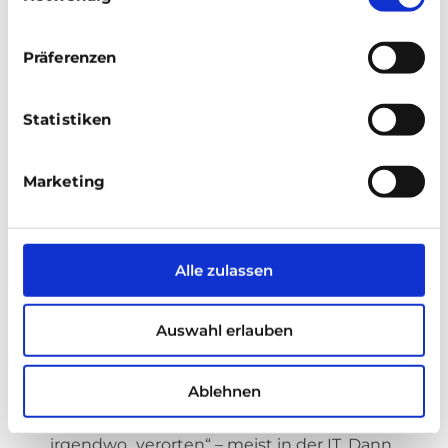
Im Interview spricht sie darüber, warum
Präferenzen
Technologie längst ein Board-Thema ist, woran
sich eine echte digitale Strategie erkennen lässt –
Statistiken
und welche Fragen Aufsichtsräte heute stellen
sollten.
Marketing
Digitalisierung wird oft noch als IT-Thema
behandelt. Ab wann gehört Technologie aus
deiner Sicht zwingend auf die Agenda eines
Alle zulassen
Beirats oder Aufsichtsrats?
Auswahl erlauben
Eigentlich längst.
Wir tun in Deutschland häufig noch so, als
Ablehnen
könne man Digitalisierung organisatorisch
irgendwo „verorten“ – meist in der IT. Dann